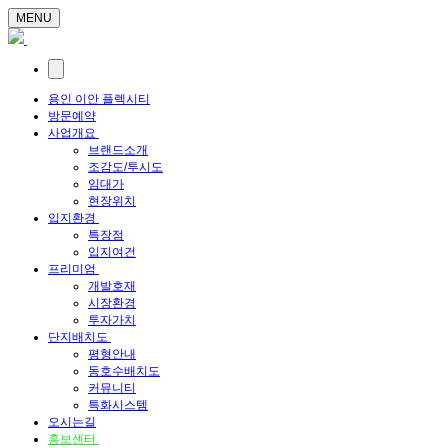
MENU
용인 이안 플렉시티
방문예약
사업개요
브랜드소개
조감도/투시도
임대가
현장위치
입지환경
특장점
입지여건
프리미엄
개발호재
시장환경
투자가치
단지배치도
평형안내
동호수배치도
커뮤니티
특화시스템
오시는길
홍보센터