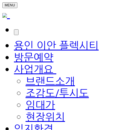
MENU
용인 이안 플렉시티
방문예약
사업개요
브랜드소개
조감도/투시도
임대가
현장위치
입지환경