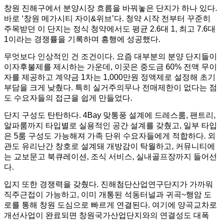
창원 진해구에서 분양시장 흐름을 바꿔놓은 단지가 하나 있다.
바로 ‘창원 메가시티 자이&위브’다. 청약 시작 전부터 꾸준히
주목받던 이 단지는 정식 청약에서도 평균 2.6대 1, 최고 7.6대
1이라는 경쟁률을 기록하며 흥행에 성공했다.
무엇보다 인상적인 건 조건이다. 요즘 대부분의 분양 단지들이
이자후불제를 제시하는 가운데, 이곳은 중도금 60% 전액 무이
자를 제공하고 계약금 1차는 1,000만원 정액제로 설정해 초기
부담을 크게 낮췄다. 특히 실거주의무나 전매제한이 없다는 점
도 수요자들의 접근을 쉽게 만들었다.
단지 구성도 탄탄하다. 4Bay 맞통풍 설계에 드레스룸, 팬트리,
알파룸까지 타입별로 실용적인 공간 설계를 갖췄고, 일부 타입
은 5룸 구성도 가능해져 가족 단위 수요자들에게 적합하다. 외
관도 유리난간 창호로 설계돼 개방감이 탁월하고, 커뮤니티에
는 교보문고 북큐레이션, 조식 서비스, 실내골프장까지 들어선
다.
입지 또한 경쟁력을 갖췄다. 진해첨단산업연구단지가 가까워
직주근접이 가능하고, 이미 개통된 석동터널과 귀곡~행암 도
로를 통해 창원 도심으로 빠르게 연결된다. 여기에 양곡교차로
개선사업이 완료되면 창원국가산업단지와의 연결성도 대폭