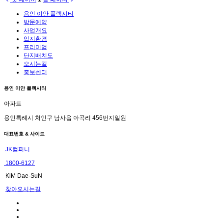
용인 이안 플렉시티
방문예약
사업개요
입지환경
프리미엄
단지배치도
오시는길
홍보센터
용인 이안 플렉시티
아파트
용인특례시 처인구 남사읍 아곡리 456번지일원
대표번호 & 사이드
JK컴퍼니
1800-6127
KiM Dae-SuN
찾아오시는길