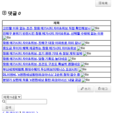
목록
댓글
0
제목
고민할 이유 없는 조건, 창원 메가시티 자이&위브 직접 확인해보니
진해구 분위기 반전시킨 창원 메가시티 자이&위브, 선택할 수밖에 없는 이유
창원 메가시티 자이&위브, 진해구 대장 아파트로 자리 잡나
중도금 무이자 혜택 제공하는 창원 메가시티 자이&위브
창원 메가시티 자이&위브, 조기 완판 기대 속 정당 계약 임박
창원 메가시티 자이&위브, 당첨 기회도 높다네요
창원 메가시티 자이&위브, 조건도 구조도 확실히 괜찮네요
부산세계박람회 최대수혜지 두산위브더제니스 오션시티
DL이앤씨, 'e편한세상동탄파크아너스' 2순위 청약 접수 중
분양가 상한제 적용 'e편한세상 동탄 파크아너스' 내달 공급
쓰기
태그
검색
첫 페이지
1
끝 페이지