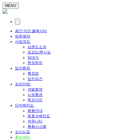
MENU
용인 이안 플렉시티
방문예약
사업개요
브랜드소개
조감도/투시도
임대가
현장위치
입지환경
특장점
입지여건
프리미엄
개발호재
시장환경
투자가치
단지배치도
평형안내
동호수배치도
커뮤니티
특화시스템
오시는길
홍보센터