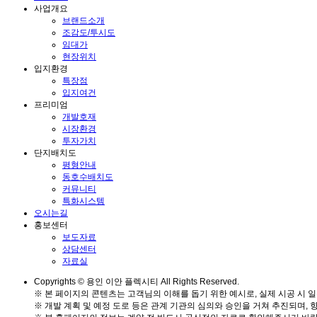
사업개요
브랜드소개
조감도/투시도
임대가
현장위치
입지환경
특장점
입지여건
프리미엄
개발호재
시장환경
투자가치
단지배치도
평형안내
동호수배치도
커뮤니티
특화시스템
오시는길
홍보센터
보도자료
상담센터
자료실
Copyrights © 용인 이안 플렉시티 All Rights Reserved.
※ 본 페이지의 콘텐츠는 고객님의 이해를 돕기 위한 예시로, 실제 시공 시 일
※ 개발 계획 및 예정 도로 등은 관계 기관의 심의와 승인을 거쳐 추진되며, 