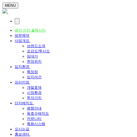
MENU
용인 이안 플렉시티
방문예약
사업개요
브랜드소개
조감도/투시도
임대가
현장위치
입지환경
특장점
입지여건
프리미엄
개발호재
시장환경
투자가치
단지배치도
평형안내
동호수배치도
커뮤니티
특화시스템
오시는길
홍보센터