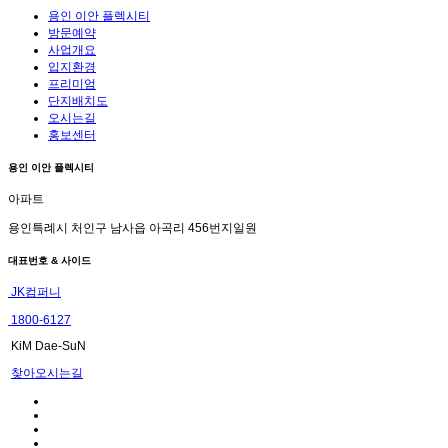
용인 이안 플렉시티
방문예약
사업개요
입지환경
프리미엄
단지배치도
오시는길
홍보센터
용인 이안 플렉시티
아파트
용인특례시 처인구 남사읍 아곡리 456번지일원
대표번호 & 사이드
JK컴퍼니
1800-6127
KiM Dae-SuN
찾아오시는길