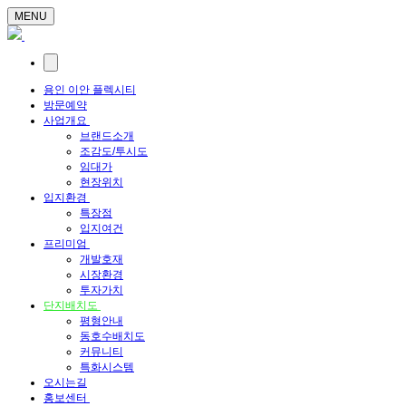
MENU
용인 이안 플렉시티
방문예약
사업개요
브랜드소개
조감도/투시도
임대가
현장위치
입지환경
특장점
입지여건
프리미엄
개발호재
시장환경
투자가치
단지배치도
평형안내
동호수배치도
커뮤니티
특화시스템
오시는길
홍보센터