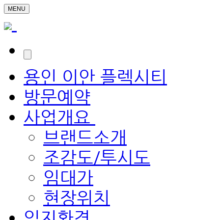
MENU
용인 이안 플렉시티
방문예약
사업개요
브랜드소개
조감도/투시도
임대가
현장위치
입지환경