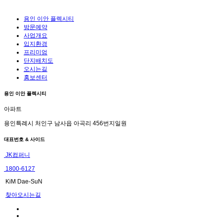
용인 이안 플렉시티
방문예약
사업개요
입지환경
프리미엄
단지배치도
오시는길
홍보센터
용인 이안 플렉시티
아파트
용인특례시 처인구 남사읍 아곡리 456번지일원
대표번호 & 사이드
JK컴퍼니
1800-6127
KiM Dae-SuN
찾아오시는길