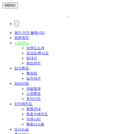
MENU
용인 이안 플렉시티
방문예약
사업개요
브랜드소개
조감도/투시도
임대가
현장위치
입지환경
특장점
입지여건
프리미엄
개발호재
시장환경
투자가치
단지배치도
평형안내
동호수배치도
커뮤니티
특화시스템
오시는길