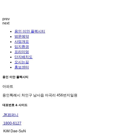
prev
next
용인 이안 플렉시티
방문예약
사업개요
입지환경
프리미엄
단지배치도
오시는길
홍보센터
용인 이안 플렉시티
아파트
용인특례시 처인구 남사읍 아곡리 456번지일원
대표번호 & 사이드
JK컴퍼니
1800-6127
KiM Dae-SuN