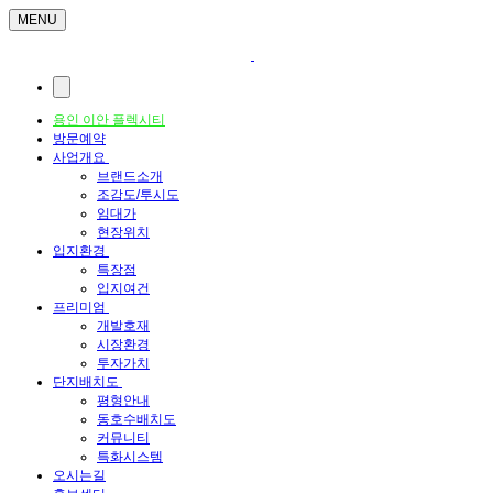
MENU
용인 이안 플렉시티
방문예약
사업개요
브랜드소개
조감도/투시도
임대가
현장위치
입지환경
특장점
입지여건
프리미엄
개발호재
시장환경
투자가치
단지배치도
평형안내
동호수배치도
커뮤니티
특화시스템
오시는길