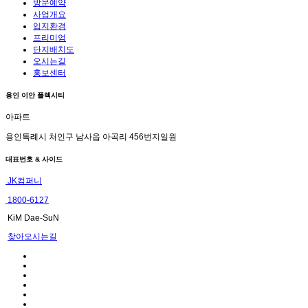
방문예약
사업개요
입지환경
프리미엄
단지배치도
오시는길
홍보센터
용인 이안 플렉시티
아파트
용인특례시 처인구 남사읍 아곡리 456번지일원
대표번호 & 사이드
JK컴퍼니
1800-6127
KiM Dae-SuN
찾아오시는길