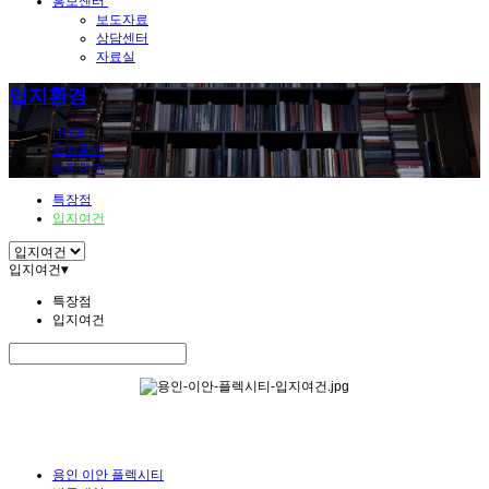
홍보센터
보도자료
상담센터
자료실
입지환경
HOME
입지환경
입지여건
특장점
입지여건
입지여건
▾
특장점
입지여건
용인 이안 플렉시티