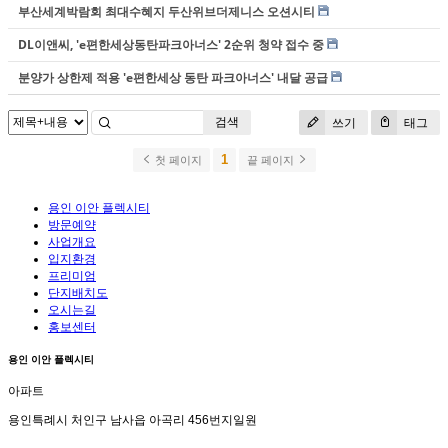
부산세계박람회 최대수혜지 두산위브더제니스 오션시티
DL이앤씨, 'e편한세상동탄파크아너스' 2순위 청약 접수 중
분양가 상한제 적용 'e편한세상 동탄 파크아너스' 내달 공급
검색
쓰기
태그
1
첫 페이지
끝 페이지
용인 이안 플렉시티
방문예약
사업개요
입지환경
프리미엄
단지배치도
오시는길
홍보센터
용인 이안 플렉시티
아파트
용인특례시 처인구 남사읍 아곡리 456번지일원