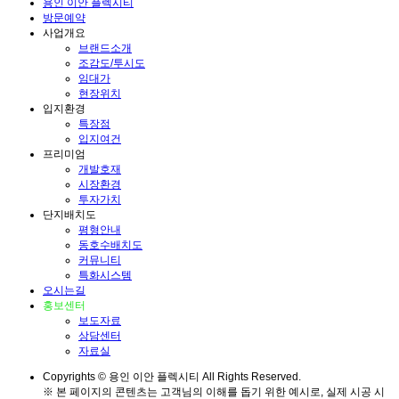
용인 이안 플렉시티
방문예약
사업개요
브랜드소개
조감도/투시도
임대가
현장위치
입지환경
특장점
입지여건
프리미엄
개발호재
시장환경
투자가치
단지배치도
평형안내
동호수배치도
커뮤니티
특화시스템
오시는길
홍보센터
보도자료
상담센터
자료실
Copyrights © 용인 이안 플렉시티 All Rights Reserved.
※ 본 페이지의 콘텐츠는 고객님의 이해를 돕기 위한 예시로, 실제 시공 시