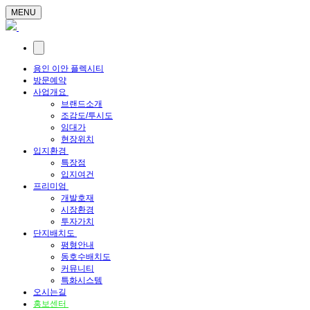
MENU
용인 이안 플렉시티
방문예약
사업개요
브랜드소개
조감도/투시도
임대가
현장위치
입지환경
특장점
입지여건
프리미엄
개발호재
시장환경
투자가치
단지배치도
평형안내
동호수배치도
커뮤니티
특화시스템
오시는길
홍보센터