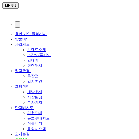
MENU
용인 이안 플렉시티
방문예약
사업개요
브랜드소개
조감도/투시도
임대가
현장위치
입지환경
특장점
입지여건
프리미엄
개발호재
시장환경
투자가치
단지배치도
평형안내
동호수배치도
커뮤니티
특화시스템
오시는길