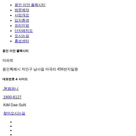
용인 이안 플렉시티
방문예약
사업개요
입지환경
프리미엄
단지배치도
오시는길
홍보센터
용인 이안 플렉시티
아파트
용인특례시 처인구 남사읍 아곡리 456번지일원
대표번호 & 사이드
JK컴퍼니
1800-6127
KiM Dae-SuN
찾아오시는길