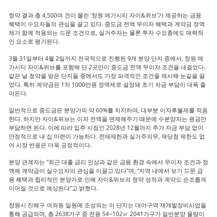
청약 결과 총 4,500여 건이 몰린 ‘창원 메가시티 자이&위브’가 제공하는 금융
혜택이 수요자들의 관심을 끌고 있다. 중도금 전액 무이자 혜택과 계약금 정액
제가 함께 적용되는 드문 조건으로, 실거주자는 물론 투자 수요층에도 매력적
인 요소로 평가된다.
3월 31일부터 4월 2일까지 전국적으로 진행된 9개 분양 단지 중에서, 창원 메
가시티 자이&위브를 포함해 단 2곳만이 중도금 전액 무이자 조건을 내걸었다.
같은 날 청약을 받은 단지들 중에서도 가장 파격적인 조건을 제시해 눈길을 끌
었다. 특히 계약금은 1차 1000만원 정액제로 설정돼 초기 자금 부담이 대폭 줄
어든다.
일반적으로 중도금은 분양가의 약 60%를 차지하며, 대부분 이자후불제를 적용
한다. 하지만 자이&위브는 이자 전액을 면제해주기 때문에 수분양자는 원금만
부담하면 된다. 이에 따라 입주 시점인 2028년 12월까지 추가 자금 부담 없이
안정적으로 내 집 마련이 가능하다. 전매제한과 실거주의무, 재당첨 제한도 없
어 시장 반응은 더욱 긍정적이다.
분양 관계자는 “최근 대출 금리 인상과 같은 금융 환경 속에서 무이자 조건과 정
액제 계약금이 실수요자의 관심을 이끌고 있다”며, “지역 내에서 보기 드문 금
융 혜택과 합리적인 분양가로 인해 자이&위브의 청약 성적과 계약도 순조롭게
이어질 것으로 예상된다”고 밝혔다.
창원시 진해구 여좌동 일원에 조성되는 이 단지는 대야구역 재개발정비사업을
통해 공급되며, 총 2638가구 중 전용 54~102㎡ 2041가구가 일반분양 물량이